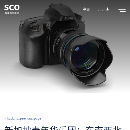
中文
English
< back_to_previous_page