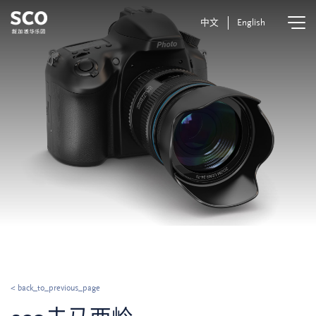
中文
English
< back_to_previous_page