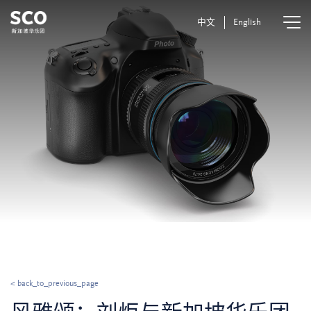
中文
English
< back_to_previous_page