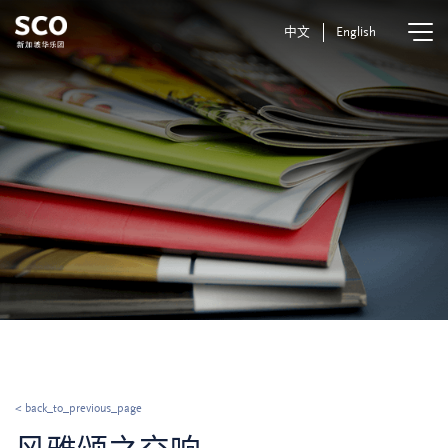
中文
English
< back_to_previous_page