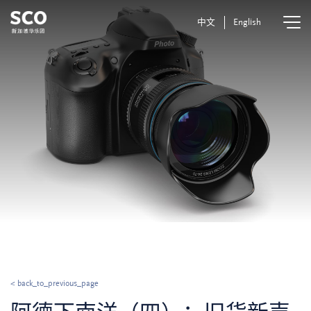
中文
English
< back_to_previous_page