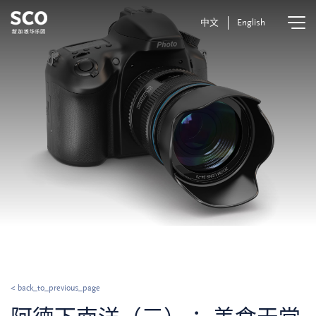
中文
English
< back_to_previous_page