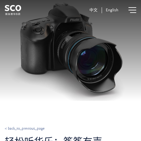
中文
English
< back_to_previous_page