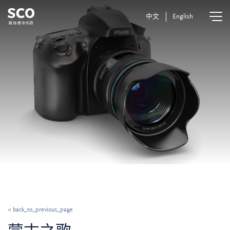
中文
English
< back_to_previous_page