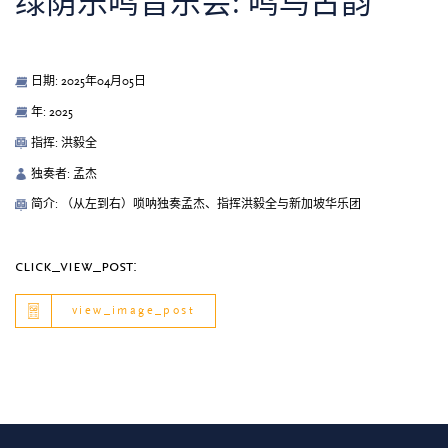
绿荫乐鸣音乐会: 鸣鸟古韵
日期: 2025年04月05日
年: 2025
指挥: 洪毅全
独奏者: 孟杰
简介: （从左到右）唢呐独奏孟杰、指挥洪毅全与新加坡华乐团
click_view_post:
view_image_post