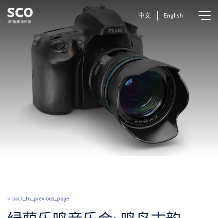
中文
English
< back_to_previous_page