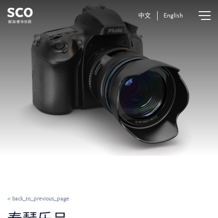
中文
English
< back_to_previous_page