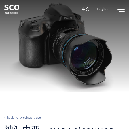
中文
English
< back_to_previous_page