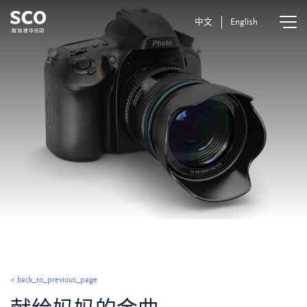
中文
English
< back_to_previous_page