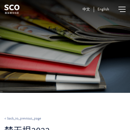
中文
English
< back_to_previous_page