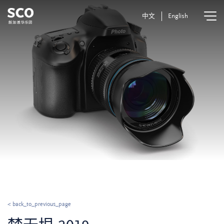
中文
English
< back_to_previous_page