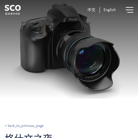
中文
English
< back_to_previous_page