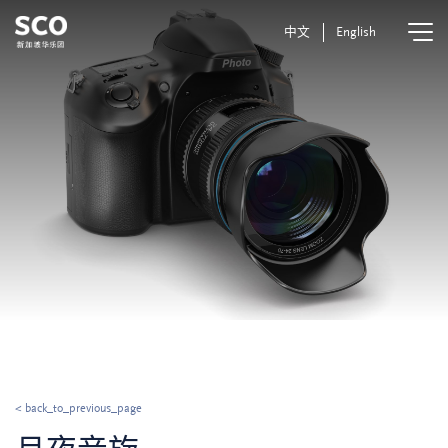
中文
English
< back_to_previous_page