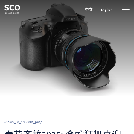
中文
English
< back_to_previous_page