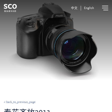
中文
English
< back_to_previous_page