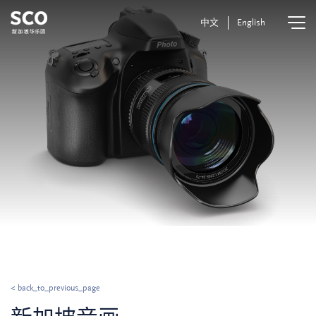
中文
English
< back_to_previous_page