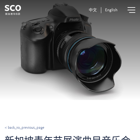
中文
English
< back_to_previous_page