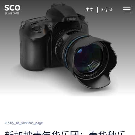
中文
English
< back_to_previous_page