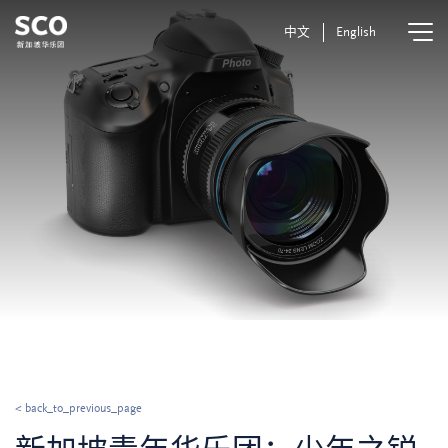
中文
English
< back_to_previous_page