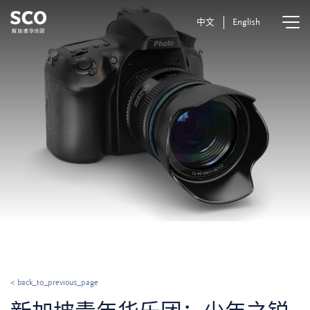
中文
English
< back_to_previous_page