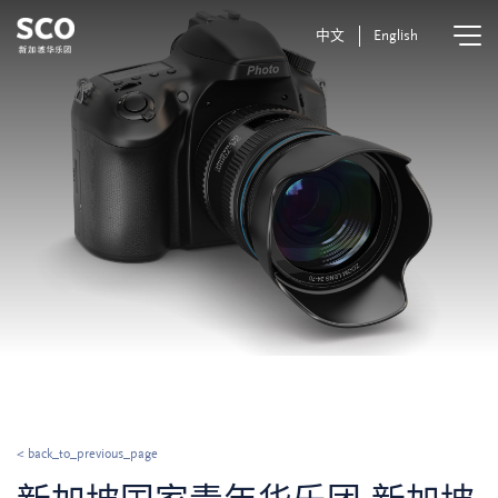
中文
English
< back_to_previous_page