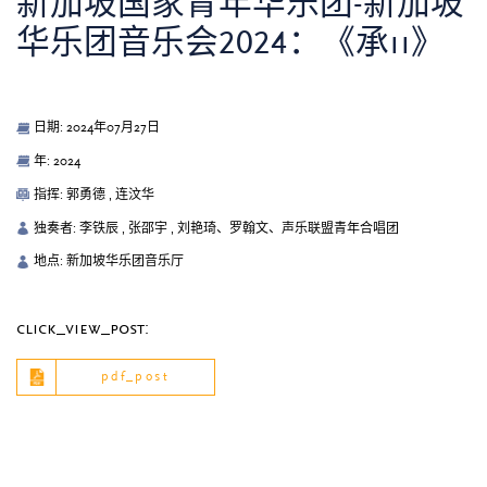
新加坡国家青年华乐团-新加坡
华乐团音乐会2024：《承ii》
日期: 2024年07月27日
年: 2024
指挥: 郭勇德 , 连汶华
独奏者: 李铁辰 , 张邵宇 , 刘艳琦、罗翰文、声乐联盟青年合唱团
地点: 新加坡华乐团音乐厅
click_view_post:
pdf_post