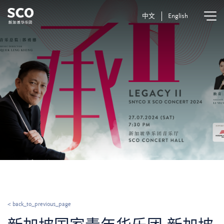
中文
English
< back_to_previous_page