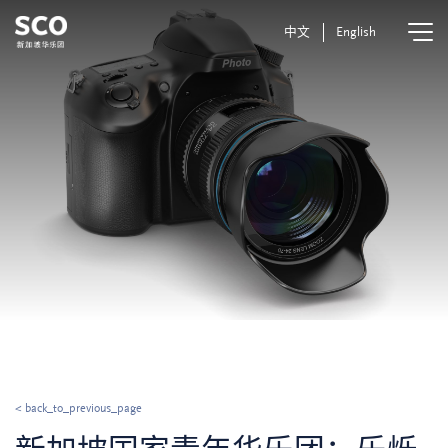
中文
English
< back_to_previous_page