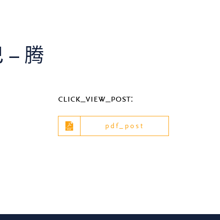
– 腾
click_view_post:
pdf_post