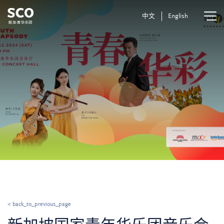
中文
English
< back_to_previous_page