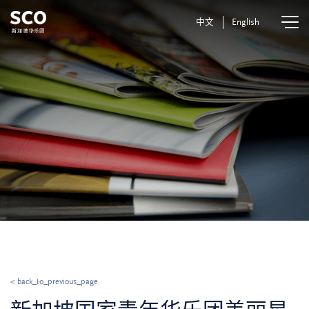
中文
English
< back_to_previous_page