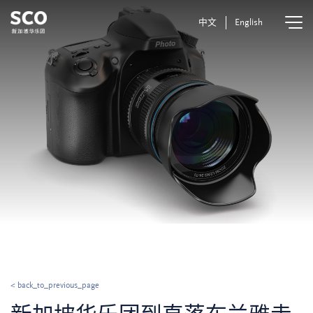
中文
English
< back_to_previous_page