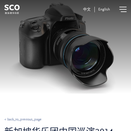
中文
English
< back_to_previous_page