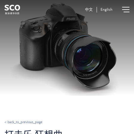
中文
English
< back_to_previous_page