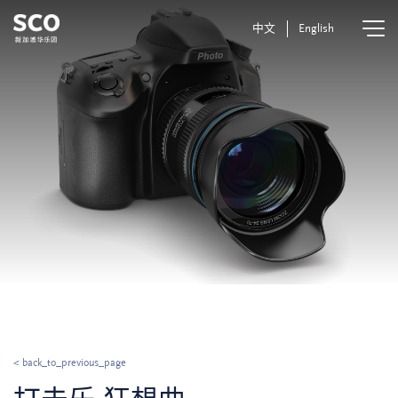
中文
English
< back_to_previous_page