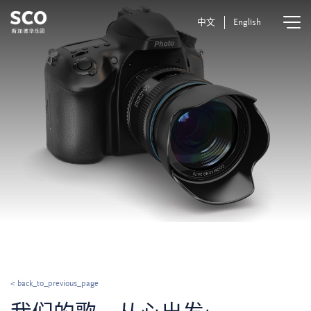
中文
English
< back_to_previous_page