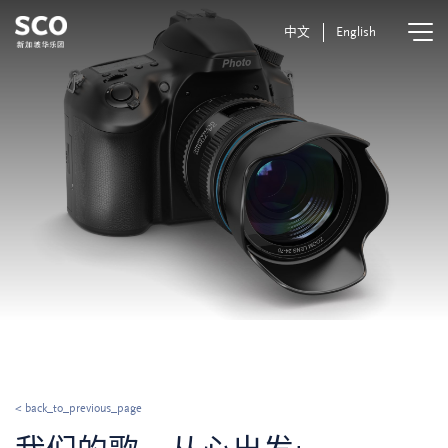
中文
English
< back_to_previous_page