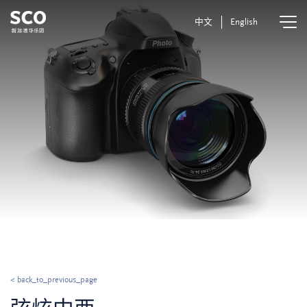
中文
English
< back_to_previous_page