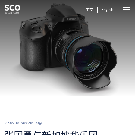
中文
English
< back_to_previous_page