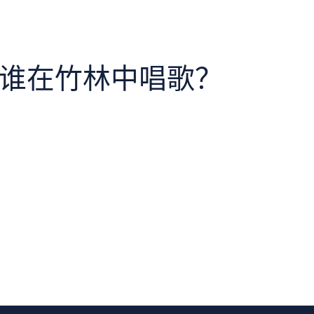
– 谁在竹林中唱歌？