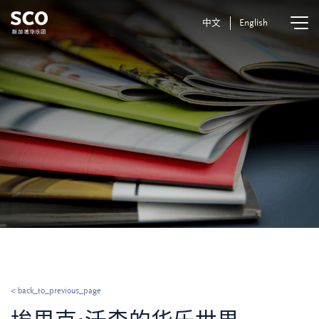
中文
English
< back_to_previous_page