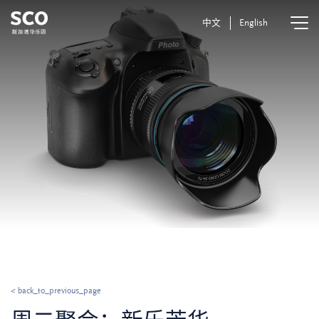
中文
English
< back_to_previous_page