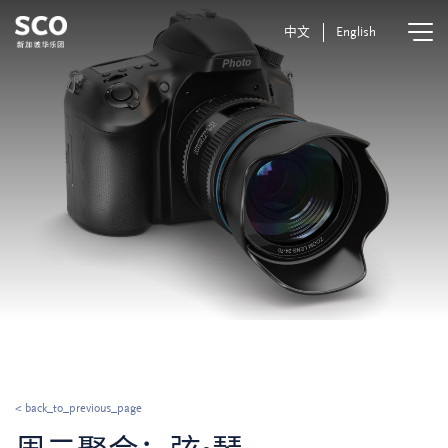
中文
English
< back_to_previous_page