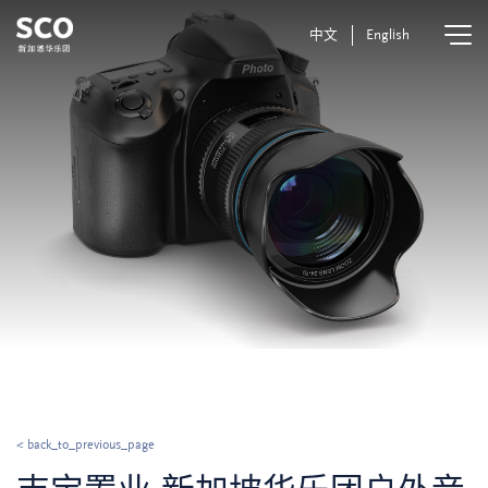
中文
English
< back_to_previous_page