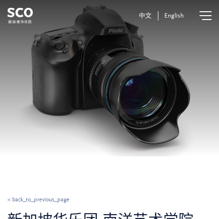
中文
English
< back_to_previous_page