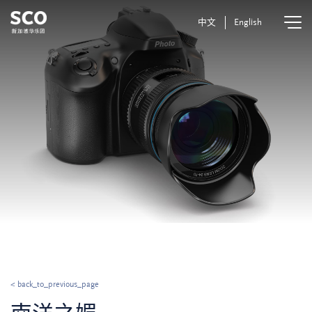
中文
English
< back_to_previous_page