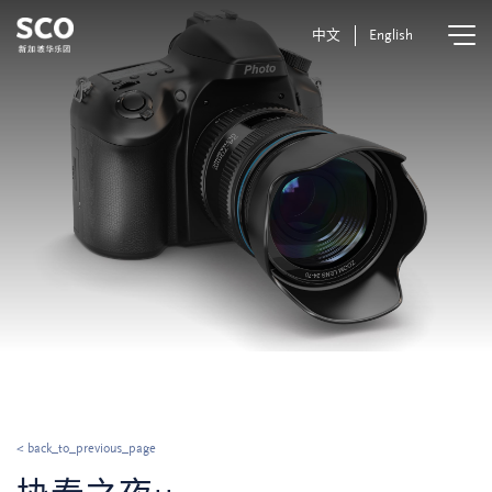
中文
English
< back_to_previous_page