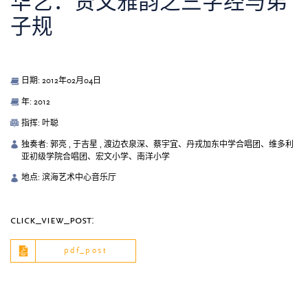
华艺：贤文雅韵之三字经与弟
子规
日期: 2012年02月04日
年: 2012
指挥: 叶聪
独奏者: 郭亮 , 于吉星 , 渡边衣泉深、蔡宇宜、丹戎加东中学合唱团、维多利
亚初级学院合唱团、宏文小学、南洋小学
地点: 滨海艺术中心音乐厅
click_view_post:
pdf_post