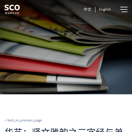
中文
English
< back_to_previous_page