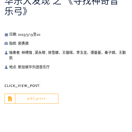
华乐大发现 之 《寻找神奇音
乐弓》
日期: 2023/5/19至20
指挥: 郭勇德
独奏者: 林傅强 , 梁永顺 , 徐雪娜、王璐瑶、李玉龙、谭曼曼、秦子婧、王勤
凯
地点: 新加坡华乐团音乐厅
click_view_post:
pdf_post