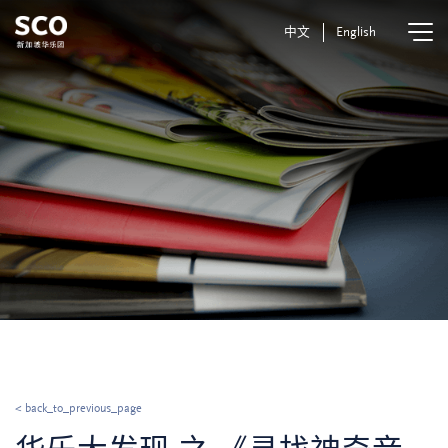
中文
English
< back_to_previous_page