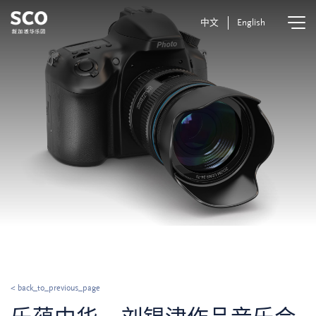
中文
English
< back_to_previous_page